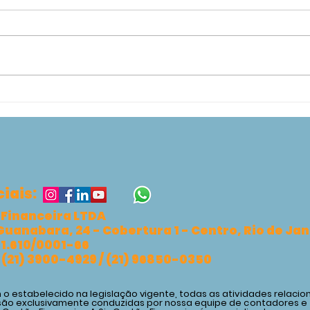
DRE x Fluxo de Caixa:
5 si
entenda as diferenças e por
prec
que os dois são
gest
indispensáveis para sua
empr
empresa
iais:
 Financeira LTDA
Guanabara, 24 - Cobertura 1 - Centro, Rio de Jan
11.610/0001-66
 (21) 3900-4929 / (21) 96850-0350
o estabelecido na legislação vigente, todas as atividades relacio
são exclusivamente conduzidas por nossa equipe de contadores e