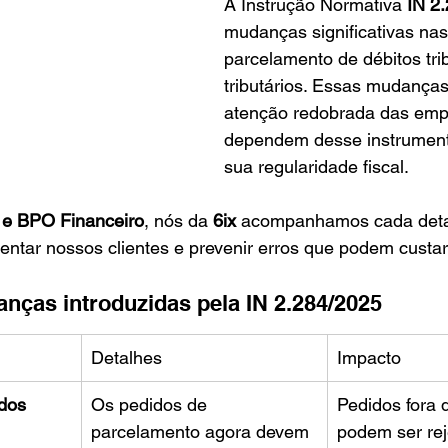
A Instrução Normativa 
IN 2
mudanças significativas nas
parcelamento de débitos trib
tributários. Essas mudança
atenção redobrada das emp
dependem desse instrument
sua regularidade fiscal.
 e BPO Financeiro
, nós da 
6ix
 acompanhamos cada deta
ientar nossos clientes e prevenir erros que podem custar
anças introduzidas pela IN 2.284/2025
Detalhes
Impacto
dos 
Os pedidos de 
Pedidos fora 
parcelamento agora devem 
podem ser rej