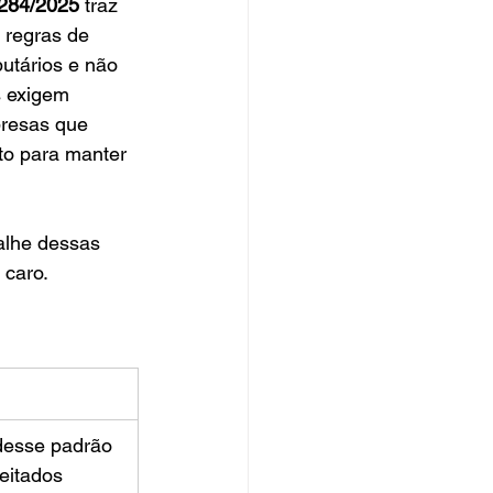
.284/2025
 traz 
 regras de 
utários e não 
s exigem 
resas que 
o para manter 
lhe dessas 
 caro.
desse padrão 
eitados