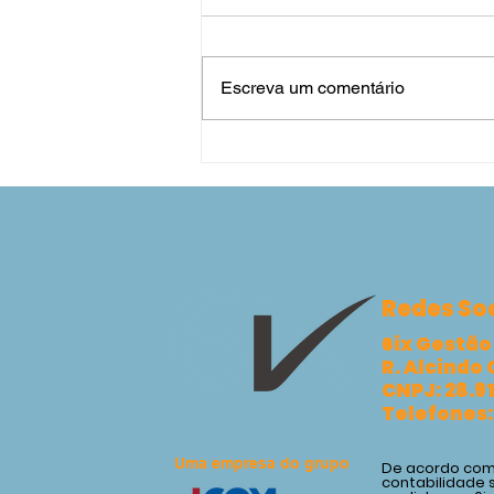
Escreva um comentário
Conciliação Bancária
Diária: Por Que Ela É
Essencial para a Saúde
Financeira da Sua Empresa
Redes Soc
6ix Gestão
R. Alcindo 
CNPJ: 28.9
Telefones:
Uma empresa do grupo
De acordo com 
contabilidade 