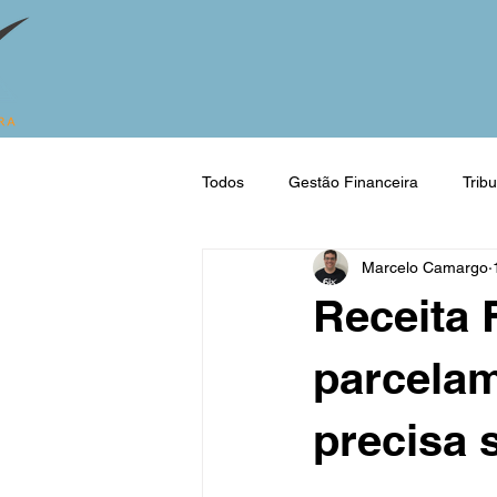
Todos
Gestão Financeira
Trib
Marcelo Camargo
Pessoa Física
MEI
Lucr
Receita 
Médico
Advogado
Arqui
parcelam
precisa 
Empreendedorismo