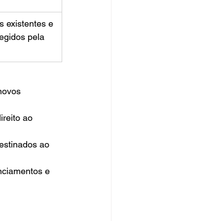
 existentes e 
egidos pela 
novos 
reito ao 
estinados ao 
nciamentos e 