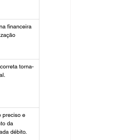
na financeira 
ização 
correta torna-
l.
 preciso e 
to da 
ada débito.