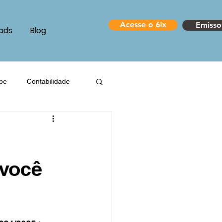
Acesse o 6ix
Emisso
ads
Blog
pe
Contabilidade
ços
Indústria
resa
 você