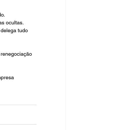
do.
s ocultas.
 delega tudo 
 renegociação 
mpresa 