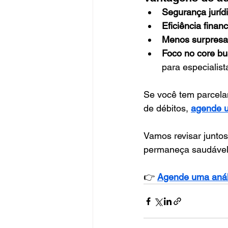
Segurança jurídi
Eficiência financ
Menos surpresa
Foco no core bu
para especialist
Se você tem parcela
de débitos, 
agende u
Vamos revisar juntos
permaneça saudável 
👉 
Agende uma análi