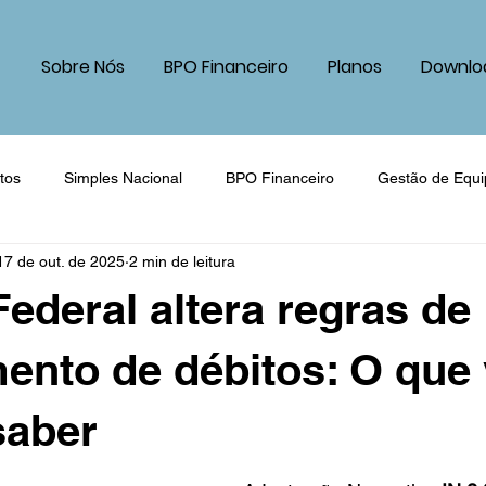
Sobre Nós
BPO Financeiro
Planos
Downlo
utos
Simples Nacional
BPO Financeiro
Gestão de Equi
17 de out. de 2025
2 min de leitura
o Presumido
Lucro Real
Comércio
Prestação de Servi
Federal altera regras de
teto
Dentista
Departamento Pessoal
Abertura de Emp
ento de débitos: O que
saber