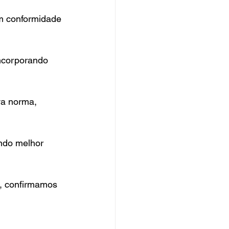
m conformidade 
ncorporando 
va norma, 
indo melhor 
 confirmamos 