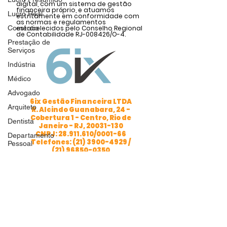
digital, com um sistema de gestão
financeira próprio, e atuamos
Lucro Real
estritamente em conformidade com
as normas e regulamentos
Comércio
estabelecidos pelo Conselho Regional
de Contabilidade RJ-008426/O-4.
Prestação de
Serviços
Indústria
Médico
Advogado
6ix Gestão Financeira LTDA
Arquiteto
R. Alcindo Guanabara, 24 -
Cobertura 1 - Centro, Rio de
Dentista
Janeiro - RJ,
20031-130
CNPJ: 28.911.610/0001-66
Departamento
Telefones: (21) 3900-4929 /
Pessoal
(21) 96850-0350
Abertura de
Empresa
Empreendedorismo
Uma empresa do grupo