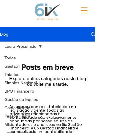
Blog
Lucro Presumido
Todos
Posts em breve
Gestão Financeira
Tributos
Explore outras categorias neste blog
Simples Nacional
ou volte mais tarde.
BPO Financeiro
Gestão de Equipe
De acordo com o estabelecido na
Contabilidade
legislação vigente, todas as
atividades relacionadas à
Pessoa Física
contabilidade são exclusivamente
conduzidas por nossa equipe de
MEI
contadores e analistas na 6ix Gestão
Financeira. A 6ix Gestão Financeira é
especializada em contabilidade
Lucro Presumido