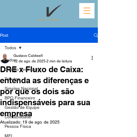
Post
Todos
Gustavo Caldwell
Todos
12 de ago. de 2025
2 min de leitura
DRE x Fluxo de Caixa:
Gestão Financeira
entenda as diferenças e
Tributos
Simples Nacional
por que os dois são
BPO Financeiro
indispensáveis para sua
Gestão de Equipe
empresa
Contabilidade
Atualizado:
19 de ago. de 2025
Pessoa Física
MEI