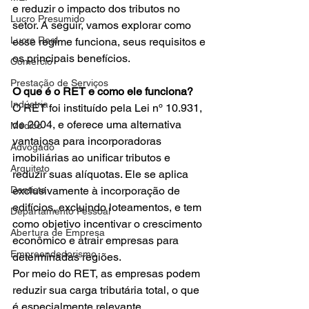
e reduzir o impacto dos tributos no 
Lucro Presumido
setor. A seguir, vamos explorar como 
Lucro Real
esse regime funciona, seus requisitos e 
os principais benefícios. 
Comércio
Prestação de Serviços
O que é o RET e como ele funciona?
Indústria
O RET foi instituído pela Lei nº 10.931, 
de 2004, e oferece uma alternativa 
Médico
vantajosa para incorporadoras 
Advogado
imobiliárias ao unificar tributos e 
Arquiteto
reduzir suas alíquotas. Ele se aplica 
Dentista
exclusivamente à incorporação de 
edifícios, excluindo loteamentos, e tem 
Departamento Pessoal
como objetivo incentivar o crescimento 
Abertura de Empresa
econômico e atrair empresas para 
Empreendedorismo
determinadas regiões. 
Por meio do RET, as empresas podem 
reduzir sua carga tributária total, o que 
é especialmente relevante 