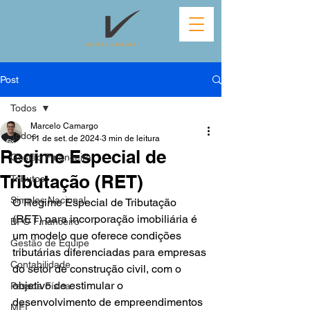
Post
Todos
Marcelo Camargo
Todos
11 de set. de 2024
3 min de leitura
Regime Especial de
Gestão Financeira
Tributação (RET)
Tributos
Simples Nacional
O Regime Especial de Tributação 
(RET) para incorporação imobiliária é 
BPO Financeiro
um modelo que oferece condições 
Gestão de Equipe
tributárias diferenciadas para empresas 
Contabilidade
do setor de construção civil, com o 
objetivo de estimular o 
Pessoa Física
desenvolvimento de empreendimentos 
MEI