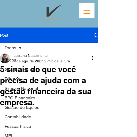
Post
Todos
Luciana Nascimento
Todos
7 de ago. de 2025
2 min de leitura
5 sinais de que você
Gestão Financeira
precisa de ajuda com a
Tributos
Simples Nacional
gestão financeira da sua
BPO Financeiro
empresa.
Gestão de Equipe
Contabilidade
Pessoa Física
MEI